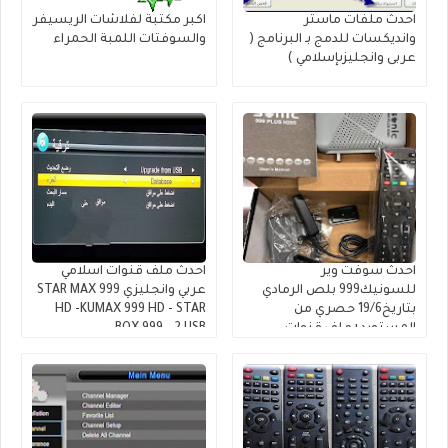
احدث ملفات ماستر
اكبر مكتبة لفلاشات الريسيفر
وانديكسات للدمج بـ البرنامج (
والسوفتات اللمبة الحمراء
عربى وانجليزىإسلامي )
احدث سوفت وير
احدث ملف قنوات اسلامي
للسونيك999 بلص الرمادي
عربي وانجليزي STAR MAX 999
بتاريخ19/6 حصري من
HD -KUMAX 999 HD - STAR
المستورد+ملف قنوات
BOX 999 - 2 USB
انجليزي نايل وعرب