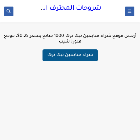
شروحات المحترف البصراوي
أرخص موقع شراء متابعين تيك توك 1000 متابع بسعر 0.25$، موقع
فلورز شيب
شراء متابعين تيك توك