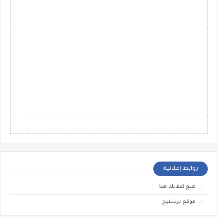
روابط إعلانية
ضع اعلانك هنا
موقع برستيج