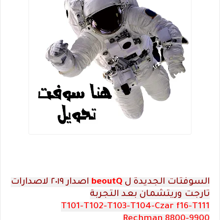
السوفتات الجديدة ل
beoutQ
اصدار ٢٠١٩ لاصدارات
تارجت وريتشمان بعد التجربة
T101-T102-T103-T104-Czar f16-T111
Rechman 8800-9900