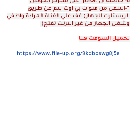
٥- خاصية ال ip2sat علي سيرفر الجولدن
٦-التنقل من قنوات بي اوت يتم عن طريق
الريستارت الجهاز( قف علي القناة المرادة واطفي
وشغل الجهاز من غير انترنت تفتح)
تحميل السوفت هنا
https://www.file-up.org/9kdboswg8j5e