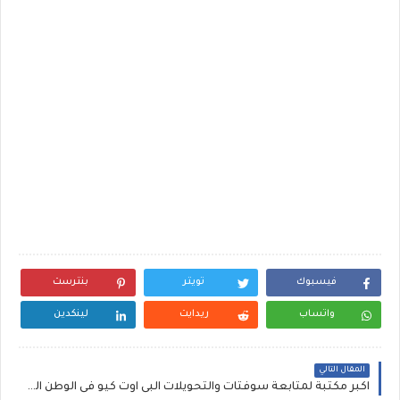
فيسبوك
تويتر
بنترست
واتساب
ريدايت
لينكدين
المقال التالي
اكبر مكتبة لمتابعة سوفتات والتحويلات البى اوت كيو فى الوطن العربى